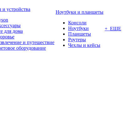
 и устройства
Ноутбуки и планшеты
yson
Консоли
ксессуары
Ноутбуки
+ ЕЩЕ
е для дома
Планшеты
оровье
Роутеры
звлечение и путешествие
Чехлы и кейсы
етовое оборудование