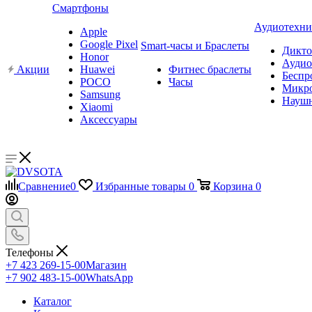
Смартфоны
Аудиотехни
Apple
Google Pixel
Smart-часы и Браслеты
Дикт
Honor
Аудио
Акции
Huawei
Фитнес браслеты
Беспр
POCO
Часы
Микр
Samsung
Науш
Xiaomi
Аксессуары
Сравнение
0
Избранные товары
0
Корзина
0
Телефоны
+7 423 269-15-00
Магазин
+7 902 483-15-00
WhatsApp
Каталог