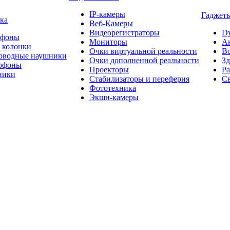
IP-камеры
Гаджеты
ка
Веб-Камеры
Видеорегистраторы
D
офоны
Мониторы
А
 колонки
Очки виртуальной реальности
Вс
оводные наушники
Очки дополненной реальности
Зд
офоны
Проекторы
Ра
ники
Стабилизаторы и переферия
Св
Фототехника
Экшн-камеры