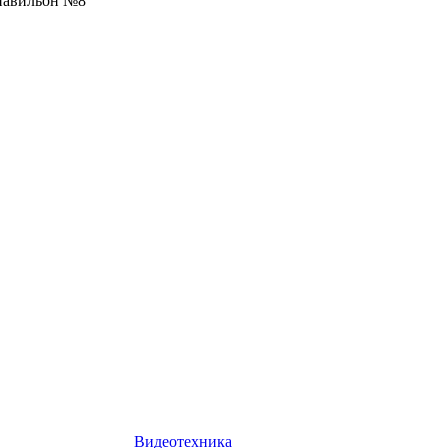
 павильон №8
Видеотехника