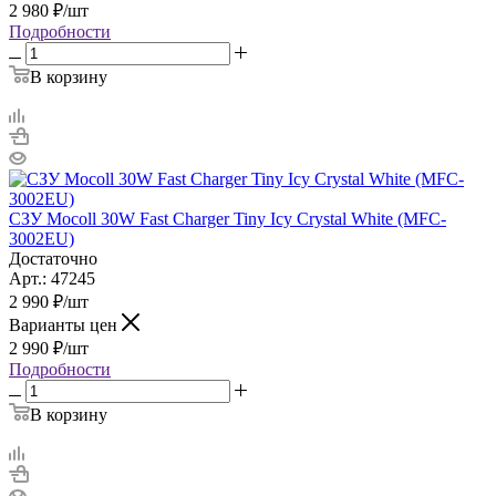
2 980
₽
/шт
Подробности
В корзину
СЗУ Mocoll 30W Fast Charger Tiny Icy Crystal White (MFC-
3002EU)
Достаточно
Арт.: 47245
2 990
₽
/шт
Варианты цен
2 990
₽
/шт
Подробности
В корзину