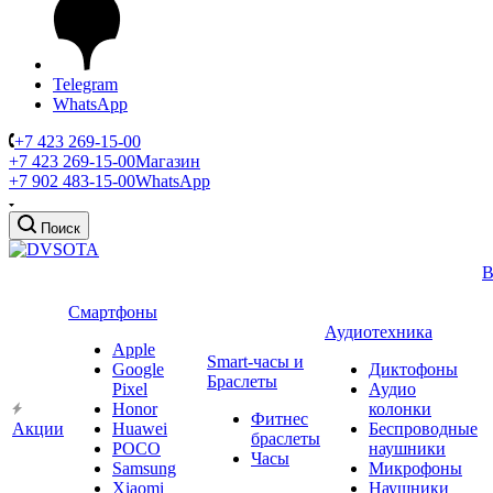
Telegram
WhatsApp
+7 423 269-15-00
+7 423 269-15-00
Магазин
+7 902 483-15-00
WhatsApp
Поиск
В
Смартфоны
Аудиотехника
Apple
Smart-часы и
Google
Диктофоны
Браслеты
Pixel
Аудио
Honor
колонки
Фитнес
Акции
Huawei
Беспроводные
браслеты
POCO
наушники
Часы
Samsung
Микрофоны
Xiaomi
Наушники