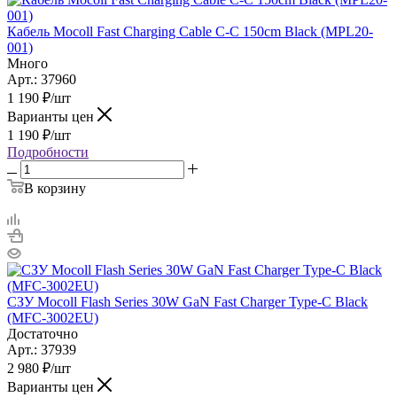
Кабель Mocoll Fast Charging Cable С-C 150cm Black (MPL20-
001)
Много
Арт.: 37960
1 190
₽
/шт
Варианты цен
1 190
₽
/шт
Подробности
В корзину
СЗУ Mocoll Flash Series 30W GaN Fast Charger Type-C Black
(MFC-3002EU)
Достаточно
Арт.: 37939
2 980
₽
/шт
Варианты цен