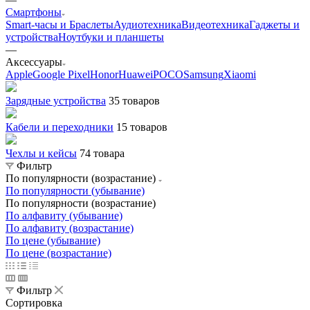
Смартфоны
Smart-часы и Браслеты
Аудиотехника
Видеотехника
Гаджеты и
устройства
Ноутбуки и планшеты
—
Аксессуары
Apple
Google Pixel
Honor
Huawei
POCO
Samsung
Xiaomi
Зарядные устройства
35 товаров
Кабели и переходники
15 товаров
Чехлы и кейсы
74 товара
Фильтр
По популярности (возрастание)
По популярности (убывание)
По популярности (возрастание)
По алфавиту (убывание)
По алфавиту (возрастание)
По цене (убывание)
По цене (возрастание)
Фильтр
Сортировка