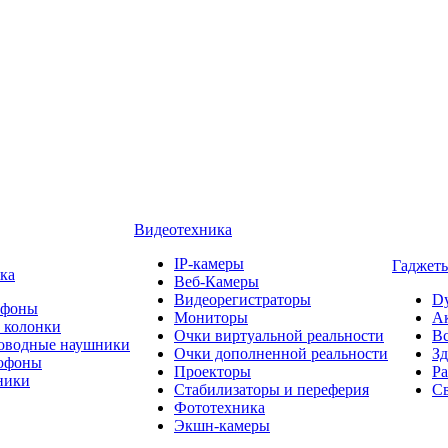
Видеотехника
IP-камеры
Гаджеты
ка
Веб-Камеры
Видеорегистраторы
D
офоны
Мониторы
А
 колонки
Очки виртуальной реальности
Вс
оводные наушники
Очки дополненной реальности
Зд
офоны
Проекторы
Ра
ники
Стабилизаторы и переферия
Св
Фототехника
Экшн-камеры