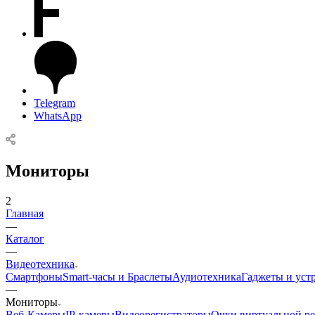
Telegram
WhatsApp
Мониторы
2
Главная
—
Каталог
—
Видеотехника
Смартфоны
Smart-часы и Браслеты
Аудиотехника
Гаджеты и уст
—
Мониторы
Веб-Камеры
IP-камеры
Видеорегистраторы
Очки виртуальной ре