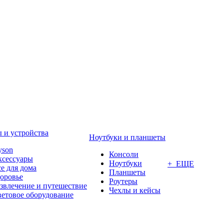
 и устройства
Ноутбуки и планшеты
yson
Консоли
ксессуары
Ноутбуки
+ ЕЩЕ
е для дома
Планшеты
оровье
Роутеры
звлечение и путешествие
Чехлы и кейсы
етовое оборудование