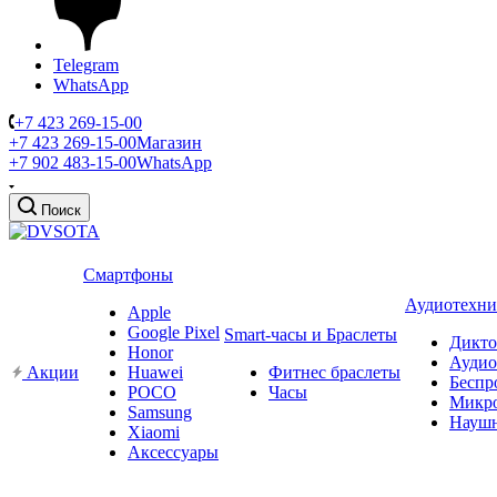
Telegram
WhatsApp
+7 423 269-15-00
+7 423 269-15-00
Магазин
+7 902 483-15-00
WhatsApp
Поиск
Смартфоны
Аудиотехни
Apple
Google Pixel
Smart-часы и Браслеты
Дикт
Honor
Аудио
Акции
Huawei
Фитнес браслеты
Беспр
POCO
Часы
Микр
Samsung
Науш
Xiaomi
Аксессуары