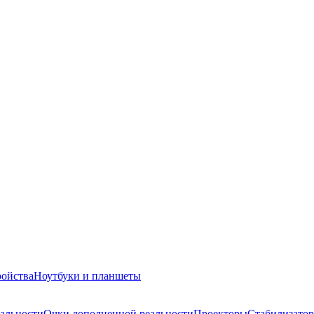
ройства
Ноутбуки и планшеты
альности
Очки дополненной реальности
Проекторы
Стабилизатор