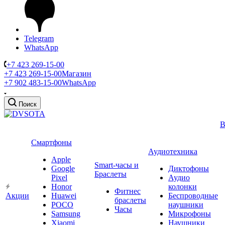
Telegram
WhatsApp
+7 423 269-15-00
+7 423 269-15-00
Магазин
+7 902 483-15-00
WhatsApp
Поиск
В
Смартфоны
Аудиотехника
Apple
Smart-часы и
Google
Диктофоны
Браслеты
Pixel
Аудио
Honor
колонки
Фитнес
Акции
Huawei
Беспроводные
браслеты
POCO
наушники
Часы
Samsung
Микрофоны
Xiaomi
Наушники