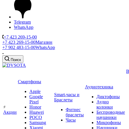
Telegram
WhatsApp
+7 423 269-15-00
+7 423 269-15-00
Магазин
+7 902 483-15-00
WhatsApp
Поиск
В
Смартфоны
Аудиотехника
Apple
Smart-часы и
Google
Диктофоны
Браслеты
Pixel
Аудио
Honor
колонки
Фитнес
Акции
Huawei
Беспроводные
браслеты
POCO
наушники
Часы
Samsung
Микрофоны
Xiaomi
Наушники