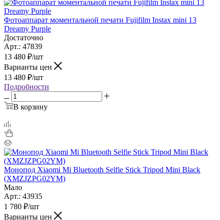
Фотоаппарат моментальной печати Fujifilm Instax mini 13
Dreamy Purple
Достаточно
Арт.: 47839
13 480
₽
/шт
Варианты цен
13 480
₽
/шт
Подробности
В корзину
Монопод Xiaomi Mi Bluetooth Selfie Stick Tripod Mini Black
(XMZJZPG02YM)
Мало
Арт.: 43935
1 780
₽
/шт
Варианты цен