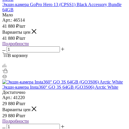
Экшн-камера GoPro Hero 13 (CPSS1) Black Accessory Bundle
64GB
Мало
Арт.: 46514
41 880
₽
/шт
Варианты цен
41 880
₽
/шт
Подробности
В корзину
Экшн-камера Insta360° GO 3S 64GB (GO3S06) Arctic White
Достаточно
Арт.: 41220
29 880
₽
/шт
Варианты цен
29 880
₽
/шт
Подробности