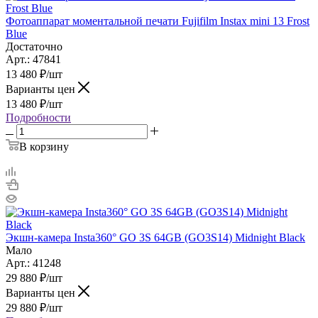
Фотоаппарат моментальной печати Fujifilm Instax mini 13 Frost
Blue
Достаточно
Арт.: 47841
13 480
₽
/шт
Варианты цен
13 480
₽
/шт
Подробности
В корзину
Экшн-камера Insta360° GO 3S 64GB (GO3S14) Midnight Black
Мало
Арт.: 41248
29 880
₽
/шт
Варианты цен
29 880
₽
/шт