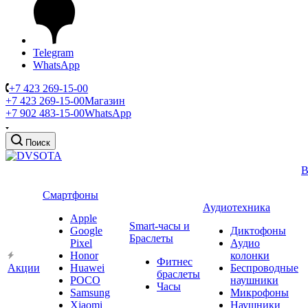
Telegram
WhatsApp
+7 423 269-15-00
+7 423 269-15-00
Магазин
+7 902 483-15-00
WhatsApp
Поиск
В
Смартфоны
Аудиотехника
Apple
Smart-часы и
Google
Диктофоны
Браслеты
Pixel
Аудио
Honor
колонки
Фитнес
Акции
Huawei
Беспроводные
браслеты
POCO
наушники
Часы
Samsung
Микрофоны
Xiaomi
Наушники