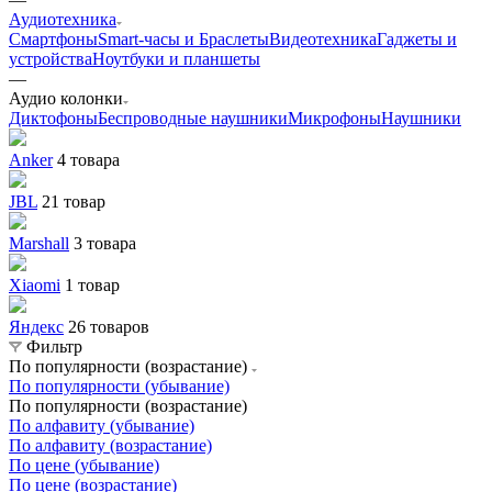
Аудиотехника
Смартфоны
Smart-часы и Браслеты
Видеотехника
Гаджеты и
устройства
Ноутбуки и планшеты
—
Аудио колонки
Диктофоны
Беспроводные наушники
Микрофоны
Наушники
Anker
4 товара
JBL
21 товар
Marshall
3 товара
Xiaomi
1 товар
Яндекс
26 товаров
Фильтр
По популярности (возрастание)
По популярности (убывание)
По популярности (возрастание)
По алфавиту (убывание)
По алфавиту (возрастание)
По цене (убывание)
По цене (возрастание)