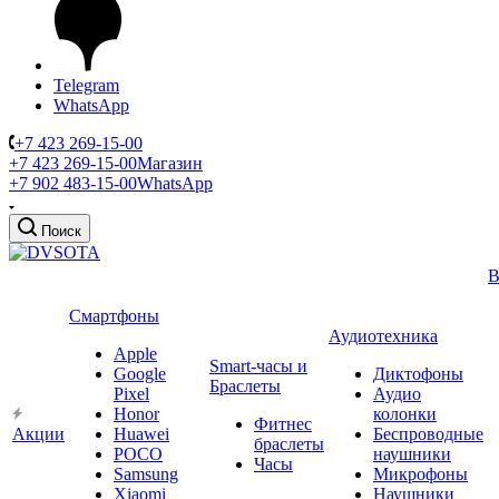
Telegram
WhatsApp
+7 423 269-15-00
+7 423 269-15-00
Магазин
+7 902 483-15-00
WhatsApp
Поиск
В
Смартфоны
Аудиотехника
Apple
Smart-часы и
Google
Диктофоны
Браслеты
Pixel
Аудио
Honor
колонки
Фитнес
Акции
Huawei
Беспроводные
браслеты
POCO
наушники
Часы
Samsung
Микрофоны
Xiaomi
Наушники