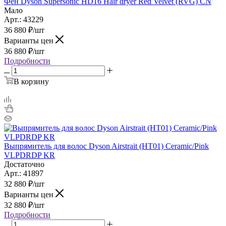
Фен Dyson Supersonic HD16 Hair dryer Red Velvet (RVG) CN
Мало
Арт.: 43229
36 880
₽
/шт
Варианты цен
36 880
₽
/шт
Подробности
В корзину
Выпрямитель для волос Dyson Airstrait (HT01) Ceramic/Pink
VLPDRDP KR
Достаточно
Арт.: 41897
32 880
₽
/шт
Варианты цен
32 880
₽
/шт
Подробности