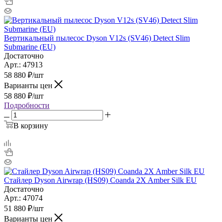
Вертикальный пылесос Dyson V12s (SV46) Detect Slim
Submarine (EU)
Достаточно
Арт.: 47913
58 880
₽
/шт
Варианты цен
58 880
₽
/шт
Подробности
В корзину
Стайлер Dyson Airwrap (HS09) Coanda 2X Amber Silk EU
Достаточно
Арт.: 47074
51 880
₽
/шт
Варианты цен