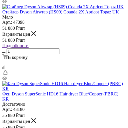
Стайлер Dyson Airwrap (HS09) Coanda 2X Apricot Topaz UK
Мало
Арт.: 47398
51 880
₽
/шт
Варианты цен
51 880
₽
/шт
Подробности
В корзину
Фен Dyson SuperSonic HD16 Hair dryer Blue/Copper (PBRC)
KR
Достаточно
Арт.: 48180
35 880
₽
/шт
Варианты цен
35 880
₽
/шт