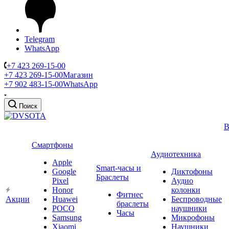
Telegram
WhatsApp
+7 423 269-15-00
+7 423 269-15-00
Магазин
+7 902 483-15-00
WhatsApp
Поиск
В
Смартфоны
Аудиотехника
Apple
Smart-часы и
Google
Диктофоны
Браслеты
Pixel
Аудио
Honor
колонки
Фитнес
Акции
Huawei
Беспроводные
браслеты
POCO
наушники
Часы
Samsung
Микрофоны
Xiaomi
Наушники