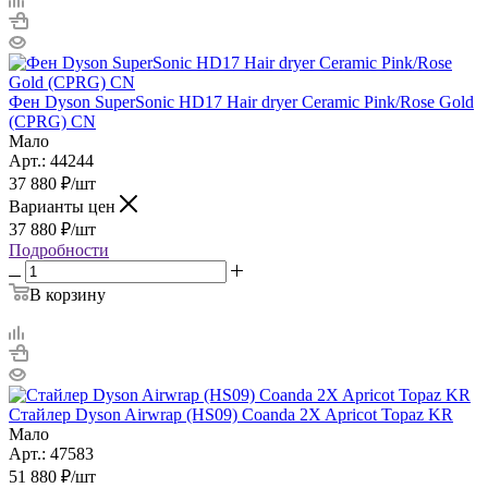
Фен Dyson SuperSonic HD17 Hair dryer Ceramic Pink/Rose Gold
(CPRG) CN
Мало
Арт.: 44244
37 880
₽
/шт
Варианты цен
37 880
₽
/шт
Подробности
В корзину
Стайлер Dyson Airwrap (HS09) Coanda 2X Apricot Topaz KR
Мало
Арт.: 47583
51 880
₽
/шт