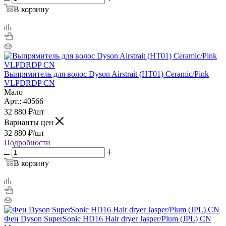
В корзину
Выпрямитель для волос Dyson Airstrait (HT01) Ceramic/Pink
VLPDRDP CN
Мало
Арт.: 40566
32 880
₽
/шт
Варианты цен
32 880
₽
/шт
Подробности
В корзину
Фен Dyson SuperSonic HD16 Hair dryer Jasper/Plum (JPL) CN