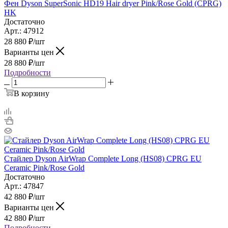
Фен Dyson SuperSonic HD19 Hair dryer Pink/Rose Gold (CPRG)
HK
Достаточно
Арт.: 47912
28 880
₽
/шт
Варианты цен
28 880
₽
/шт
Подробности
В корзину
Стайлер Dyson AirWrap Complete Long (HS08) CPRG EU
Ceramic Pink/Rose Gold
Достаточно
Арт.: 47847
42 880
₽
/шт
Варианты цен
42 880
₽
/шт
Подробности