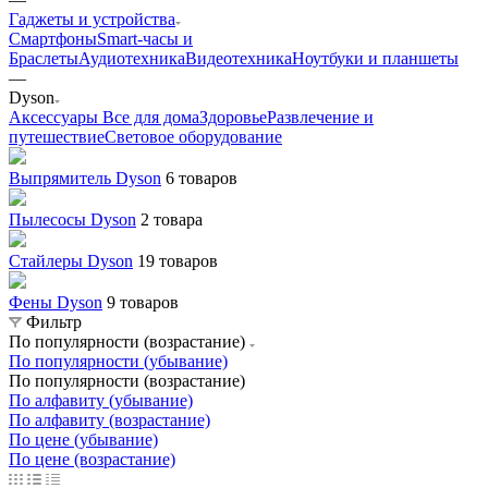
Гаджеты и устройства
Смартфоны
Smart-часы и
Браслеты
Аудиотехника
Видеотехника
Ноутбуки и планшеты
—
Dyson
Аксессуары
Все для дома
Здоровье
Развлечение и
путешествие
Световое оборудование
Выпрямитель Dyson
6 товаров
Пылесосы Dyson
2 товара
Стайлеры Dyson
19 товаров
Фены Dyson
9 товаров
Фильтр
По популярности (возрастание)
По популярности (убывание)
По популярности (возрастание)
По алфавиту (убывание)
По алфавиту (возрастание)
По цене (убывание)
По цене (возрастание)