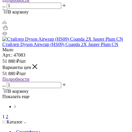
В корзину
Стайлер Dyson Airwrap (HS09) Coanda 2X Jasper Plum CN
Мало
Арт.: 47083
51 880
₽
/шт
Варианты цен
51 880
₽
/шт
Подробности
В корзину
Показать еще
1
2
Каталог
Смартфоны