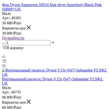
Фен Dyson Supersonic HD16 Hair dryer Strawberry/Blush Pink
(SBBP) UK
Мало
Арт.: 46365
39 880
₽
/шт
Варианты цен
39 880
₽
/шт
Подробности
В корзину
Вертикальный пылесос Dyson V15s (S47) Submarine YLNKL
UK
Мало
Арт.: 40735
68 880
₽
/шт
Варианты цен
68 880
₽
/шт