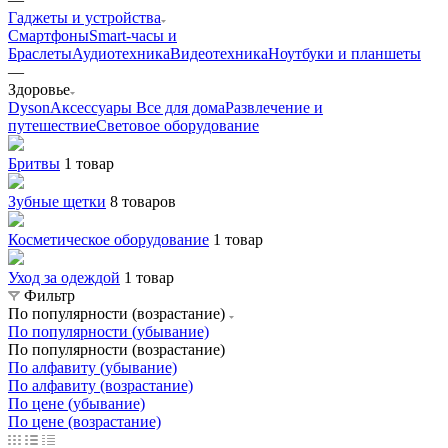
Гаджеты и устройства
Смартфоны
Smart-часы и
Браслеты
Аудиотехника
Видеотехника
Ноутбуки и планшеты
—
Здоровье
Dyson
Аксессуары
Все для дома
Развлечение и
путешествие
Световое оборудование
Бритвы
1 товар
Зубные щетки
8 товаров
Косметическое оборудование
1 товар
Уход за одеждой
1 товар
Фильтр
По популярности (возрастание)
По популярности (убывание)
По популярности (возрастание)
По алфавиту (убывание)
По алфавиту (возрастание)
По цене (убывание)
По цене (возрастание)