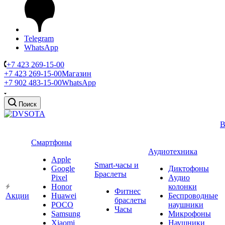
Telegram
WhatsApp
+7 423 269-15-00
+7 423 269-15-00
Магазин
+7 902 483-15-00
WhatsApp
Поиск
В
Смартфоны
Аудиотехника
Apple
Smart-часы и
Google
Диктофоны
Браслеты
Pixel
Аудио
Honor
колонки
Фитнес
Акции
Huawei
Беспроводные
браслеты
POCO
наушники
Часы
Samsung
Микрофоны
Xiaomi
Наушники