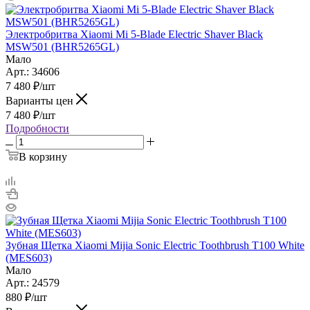
Электробритва Xiaomi Mi 5-Blade Electric Shaver Black
MSW501 (BHR5265GL)
Мало
Арт.: 34606
7 480
₽
/шт
Варианты цен
7 480
₽
/шт
Подробности
В корзину
Зубная Щетка Xiaomi Mijia Sonic Electric Toothbrush T100 White
(MES603)
Мало
Арт.: 24579
880
₽
/шт