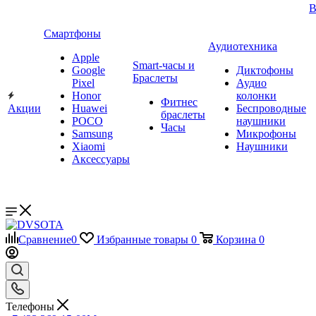
В
Смартфоны
Аудиотехника
Apple
Smart-часы и
Google
Диктофоны
Браслеты
Pixel
Аудио
Honor
колонки
Фитнес
Акции
Huawei
Беспроводные
браслеты
POCO
наушники
Часы
Samsung
Микрофоны
Xiaomi
Наушники
Аксессуары
Сравнение
0
Избранные товары
0
Корзина
0
Телефоны