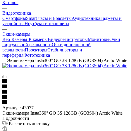
Каталог
—
Видеотехника
Смартфоны
Smart-часы и Браслеты
Аудиотехника
Гаджеты и
устройства
Ноутбуки и планшеты
—
Экшн-камеры
Веб-Камеры
IP-камеры
Видеорегистраторы
Мониторы
Очки
виртуальной реальности
Очки дополненной
реальности
Проекторы
Стабилизаторы и
переферия
Фототехника
—
Экшн-камера Insta360° GO 3S 128GB (GO3S04) Arctic White
Артикул:
43977
Экшн-камера Insta360° GO 3S 128GB (GO3S04) Arctic White
Подробности
Рассчитать доставку