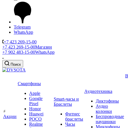
Telegram
WhatsApp
+7 423 269-15-00
+7 423 269-15-00
Магазин
+7 902 483-15-00
WhatsApp
Поиск
В
Смартфоны
Аудиотехника
Apple
Google
Smart-часы и
Диктофоны
Pixel
Браслеты
Аудио
Honor
колонки
Huawei
Фитнес
Акции
Беспроводные
POCO
браслеты
наушники
Realme
Часы
Микрофоны