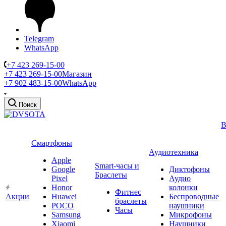
Telegram
WhatsApp
+7 423 269-15-00
+7 423 269-15-00
Магазин
+7 902 483-15-00
WhatsApp
Поиск
В
Смартфоны
Аудиотехника
Apple
Smart-часы и
Google
Диктофоны
Браслеты
Pixel
Аудио
Honor
колонки
Фитнес
Акции
Huawei
Беспроводные
браслеты
POCO
наушники
Часы
Samsung
Микрофоны
Xiaomi
Наушники