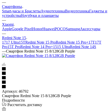
—
Смартфоны
Smart-часы и Браслеты
Аудиотехника
Видеотехника
Гаджеты и
устройства
Ноутбуки и планшеты
—
Xiaomi
Apple
Google Pixel
Honor
Huawei
POCO
Samsung
Аксессуары
—
Redmi Note 15
17
17 Ultra
15T
Redmi Note 15 Pro
Redmi Note 15 Pro+
17T
17T
Pro
15T Pro
Redmi Note 14 Pro+
15
15 Ultra
Redmi Note 14S
—
Смартфон Redmi Note 15 8/128GB Purple
Артикул:
46792
Смартфон Redmi Note 15 8/128GB Purple
Подробности
Рассчитать доставку