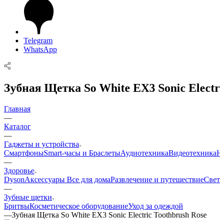
Telegram
WhatsApp
Зубная Щетка So White EX3 Sonic Electr
Главная
—
Каталог
—
Гаджеты и устройства
Смартфоны
Smart-часы и Браслеты
Аудиотехника
Видеотехника
—
Здоровье
Dyson
Аксессуары
Все для дома
Развлечение и путешествие
Свет
—
Зубные щетки
Бритвы
Косметическое оборудование
Уход за одеждой
—
Зубная Щетка So White EX3 Sonic Electric Toothbrush Rose