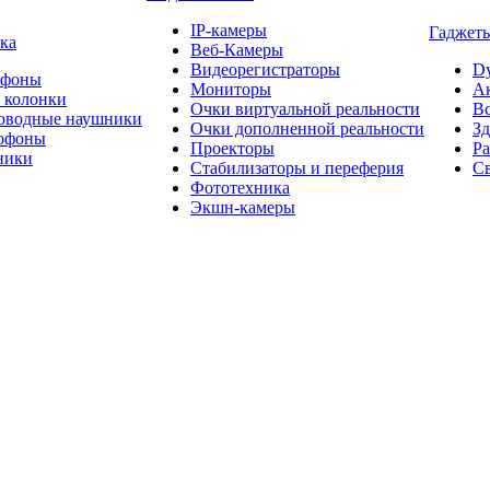
IP-камеры
Гаджеты
ка
Веб-Камеры
Видеорегистраторы
D
офоны
Мониторы
А
 колонки
Очки виртуальной реальности
Вс
оводные наушники
Очки дополненной реальности
Зд
офоны
Проекторы
Ра
ники
Стабилизаторы и переферия
Св
Фототехника
Экшн-камеры