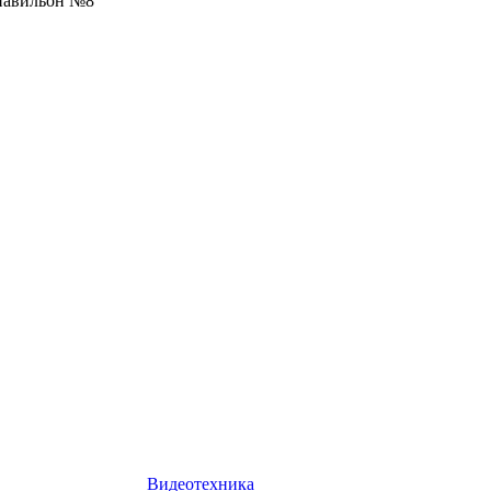
 павильон №8
Видеотехника