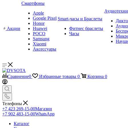
Смартфоны
Аудиотехни
Apple
Google Pixel
Smart-часы и Браслеты
Дикт
Honor
Аудио
Акции
Huawei
Фитнес браслеты
Беспр
POCO
Часы
Микр
Samsung
Науш
Xiaomi
Аксессуары
Сравнение
0
Избранные товары
0
Корзина
0
Телефоны
+7 423 269-15-00
Магазин
+7 902 483-15-00
WhatsApp
Каталог