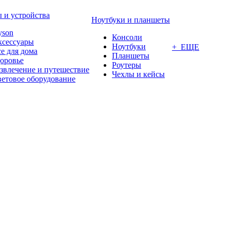
 и устройства
Ноутбуки и планшеты
yson
Консоли
ксессуары
Ноутбуки
+ ЕЩЕ
е для дома
Планшеты
оровье
Роутеры
звлечение и путешествие
Чехлы и кейсы
етовое оборудование