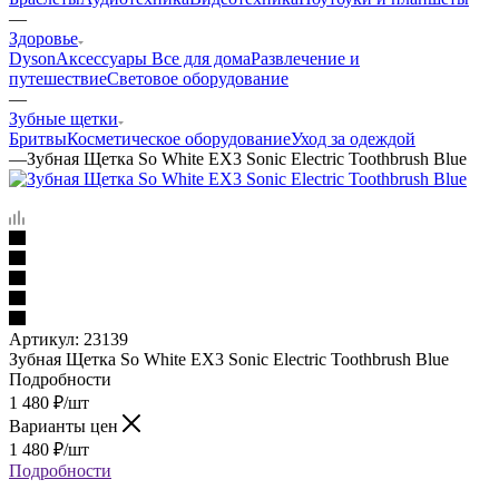
—
Здоровье
Dyson
Аксессуары
Все для дома
Развлечение и
путешествие
Световое оборудование
—
Зубные щетки
Бритвы
Косметическое оборудование
Уход за одеждой
—
Зубная Щетка So White EX3 Sonic Electric Toothbrush Blue
Артикул:
23139
Зубная Щетка So White EX3 Sonic Electric Toothbrush Blue
Подробности
1 480
₽
/шт
Варианты цен
1 480
₽
/шт
Подробности