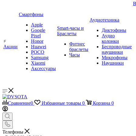
В
Смартфоны
Аудиотехника
Apple
Smart-часы и
Google
Диктофоны
Браслеты
Pixel
Аудио
Honor
колонки
Фитнес
Акции
Huawei
Беспроводные
браслеты
POCO
наушники
Часы
Samsung
Микрофоны
Xiaomi
Наушники
Аксессуары
Сравнение
0
Избранные товары
0
Корзина
0
Телефоны