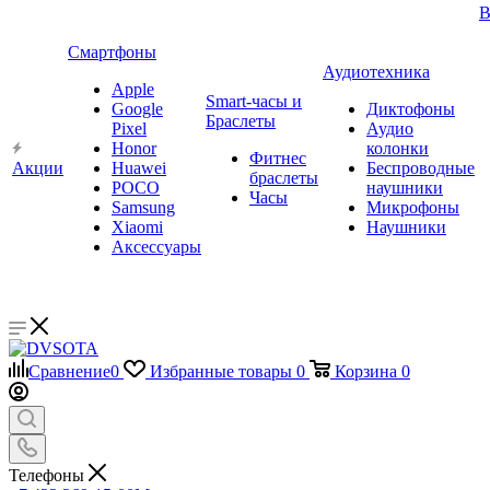
В
Смартфоны
Аудиотехника
Apple
Smart-часы и
Google
Диктофоны
Браслеты
Pixel
Аудио
Honor
колонки
Фитнес
Акции
Huawei
Беспроводные
браслеты
POCO
наушники
Часы
Samsung
Микрофоны
Xiaomi
Наушники
Аксессуары
Сравнение
0
Избранные товары
0
Корзина
0
Телефоны