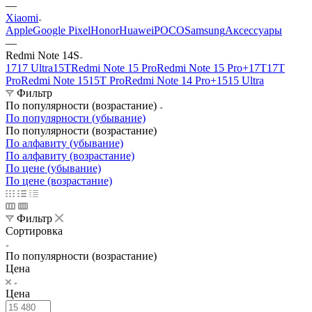
—
Xiaomi
Apple
Google Pixel
Honor
Huawei
POCO
Samsung
Аксессуары
—
Redmi Note 14S
17
17 Ultra
15T
Redmi Note 15 Pro
Redmi Note 15 Pro+
17T
17T
Pro
Redmi Note 15
15T Pro
Redmi Note 14 Pro+
15
15 Ultra
Фильтр
По популярности (возрастание)
По популярности (убывание)
По популярности (возрастание)
По алфавиту (убывание)
По алфавиту (возрастание)
По цене (убывание)
По цене (возрастание)
Фильтр
Сортировка
По популярности (возрастание)
Цена
Цена