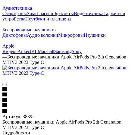
—
Аудиотехника
Смартфоны
Smart-часы и Браслеты
Видеотехника
Гаджеты и
устройства
Ноутбуки и планшеты
—
Беспроводные наушники
Диктофоны
Аудио колонки
Микрофоны
Наушники
—
Apple
Яндекс
Anker
JBL
Marshall
Samsung
Sony
—
Беспроводные наушники Apple AirPods Pro 2th Generation
MTJV3 2023 Type-C
Артикул:
38392
Беспроводные наушники Apple AirPods Pro 2th Generation
MTJV3 2023 Type-C
Подробности