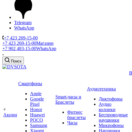
Telegram
WhatsApp
+7 423 269-15-00
+7 423 269-15-00
Магазин
+7 902 483-15-00
WhatsApp
Поиск
В
Смартфоны
Аудиотехника
Apple
Smart-часы и
Google
Диктофоны
Браслеты
Pixel
Аудио
Honor
колонки
Фитнес
Акции
Huawei
Беспроводные
браслеты
POCO
наушники
Часы
Samsung
Микрофоны
Xiaomi
Наушники