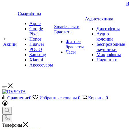
В
Смартфоны
Аудиотехника
Apple
Smart-часы и
Google
Диктофоны
Браслеты
Pixel
Аудио
Honor
колонки
Фитнес
Акции
Huawei
Беспроводные
браслеты
POCO
наушники
Часы
Samsung
Микрофоны
Xiaomi
Наушники
Аксессуары
Сравнение
0
Избранные товары
0
Корзина
0
Телефоны