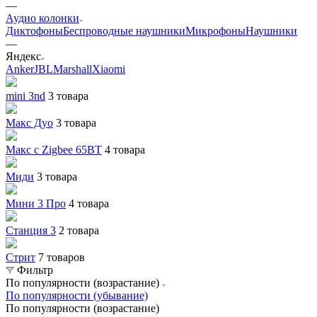
—
Аудио колонки
Диктофоны
Беспроводные наушники
Микрофоны
Наушники
—
Яндекс
Anker
JBL
Marshall
Xiaomi
mini 3nd
3 товара
Макс Дуо
3 товара
Макс с Zigbee 65ВТ
4 товара
Миди
3 товара
Мини 3 Про
4 товара
Станция 3
2 товара
Стрит
7 товаров
Фильтр
По популярности (возрастание)
По популярности (убывание)
По популярности (возрастание)